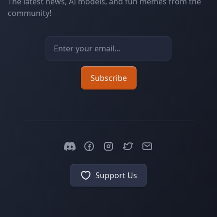
The latest news, AI models, and fun memes from the
community!
Email address
Subscribe
Support Us