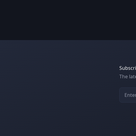
Subscri
The la