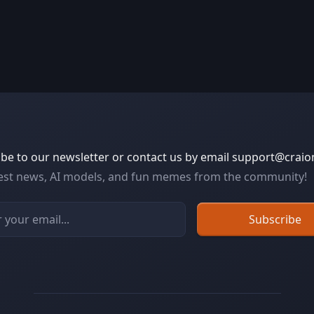
be to our newsletter or contact us by email
support@craio
test news, AI models, and fun memes from the community!
Subscribe
Email address