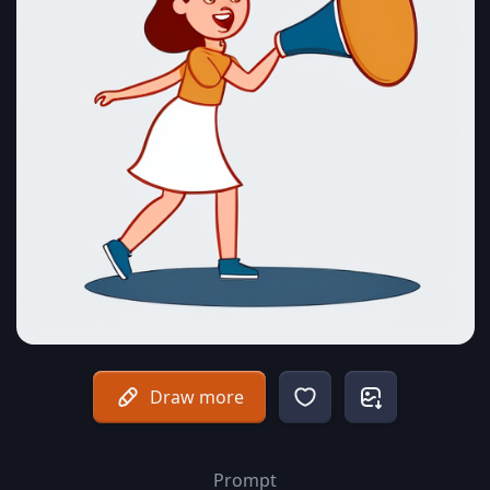
Draw more
Prompt