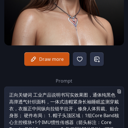
Draw more
Prompt
正向关键词 工业产品说明书写实效果图，通体纯黑色
高弹透气针织面料，一体式连帽紧身长袖睡眠监测穿戴
衣，衣服正中间纵向拉链半拉开，修身人体剪裁、贴合
身形； 硬件布局： 1. 帽子头顶区域：1组Core Band核
心主控模块+1个IMU惯性传感器（箭头标注：Core