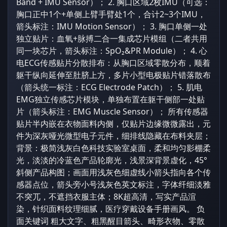
Band + IMU Sensor）； 2. 胸口区域2枚IMU（可选：
胸口正中1个+单侧上臂手臂处1个，合计2~3个IMU，
箭头标注：IMU Motion Sensor）； 3. 胸口单侧一处
独立贴片：血氧+脉搏二合一集成芯片模组（二者共用
同一块芯片，箭头标注：SpO₂&PR Module）； 4. 心
电ECG传感贴片分散排布：从胸口区域零散分布，顺着
躯干纵向延伸至肚脐上方，多片小型电极贴片错落散布
（箭头统一标注：ECG Electrode Patch）； 5. 肌电
EMG独立传感芯片模块，单独布置在躯干侧部一处贴
片（箭头标注：EMG Muscle Sensor）； 所有传感器
贴片半内嵌在衣物面料内侧，仅贴片边缘微微露出，元
件为深灰哑光微型电子元件，细排线隐藏在布料夹层；
背景：极简浅灰白色科技实验室桌面，柔和均匀影棚柔
光，淡淡的冷蓝色产品轮廓光，浅景深背景虚化，45°
斜侧产品构图；画面用浅灰色细虚线小箭头指向各个传
感器点位，箭头旁小号浅灰色英文标注，字体纤细淡雅
不突兀，不遮挡衣服主体；8K超高清，写实产品渲
染，针织面料纹理细腻，医疗穿戴设备手册画风。 负
面关键词 粗大文字、粗黑醒目箭头、畸形衣物、零散