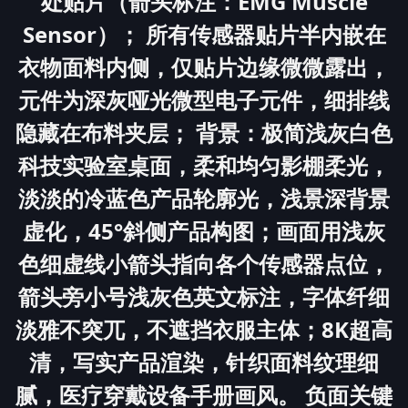
处贴片（箭头标注：EMG Muscle
Sensor）； 所有传感器贴片半内嵌在
衣物面料内侧，仅贴片边缘微微露出，
元件为深灰哑光微型电子元件，细排线
隐藏在布料夹层； 背景：极简浅灰白色
科技实验室桌面，柔和均匀影棚柔光，
淡淡的冷蓝色产品轮廓光，浅景深背景
虚化，45°斜侧产品构图；画面用浅灰
色细虚线小箭头指向各个传感器点位，
箭头旁小号浅灰色英文标注，字体纤细
淡雅不突兀，不遮挡衣服主体；8K超高
清，写实产品渲染，针织面料纹理细
腻，医疗穿戴设备手册画风。 负面关键