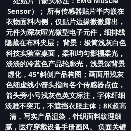
处贴片（箭头标注：EMG Muscle
Sensor）； 所有传感器贴片半内嵌在
衣物面料内侧，仅贴片边缘微微露出，
元件为深灰哑光微型电子元件，细排线
隐藏在布料夹层； 背景：极简浅灰白色
科技实验室桌面，柔和均匀影棚柔光，
淡淡的冷蓝色产品轮廓光，浅景深背景
虚化，45°斜侧产品构图；画面用浅灰
色细虚线小箭头指向各个传感器点位，
箭头旁小号浅灰色英文标注，字体纤细
淡雅不突兀，不遮挡衣服主体；8K超高
清，写实产品渲染，针织面料纹理细
腻，医疗穿戴设备手册画风。 负面关键