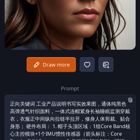
Draw more
Prompt
正向关键词 工业产品说明书写实效果图，通体纯黑色
高弹透气针织面料，一体式连帽紧身长袖睡眠监测穿戴
衣，衣服正中间纵向拉链半拉开，修身人体剪裁、贴合
身形； 硬件布局： 1. 帽子头顶区域：1组Core Band核
心主控模块+1个IMU惯性传感器（箭头标注：Core