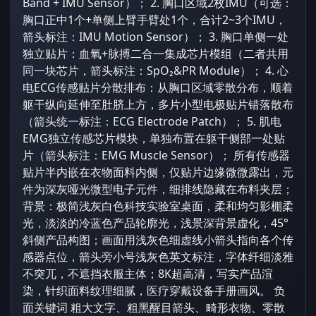
Band + IMU Sensor）； 2. 胸口区域2枚IMU（可选：
胸口正中1个+单侧上臂手臂处1个，合计2~3个IMU，
箭头标注：IMU Motion Sensor）； 3. 胸口单侧一处
独立贴片：血氧+脉搏二合一集成芯片模组（二者共用
同一块芯片，箭头标注：SpO₂&PR Module）； 4. 心
电ECG传感贴片分散排布：从胸口区域零散分布，顺着
躯干纵向延伸至肚脐上方，多片小型电极贴片错落散布
（箭头统一标注：ECG Electrode Patch）； 5. 肌电
EMG独立传感芯片模块，单独布置在躯干侧部一处贴
片（箭头标注：EMG Muscle Sensor）； 所有传感器
贴片半内嵌在衣物面料内侧，仅贴片边缘微微露出，元
件为深灰哑光微型电子元件，细排线隐藏在布料夹层；
背景：极简浅灰白色科技实验室桌面，柔和均匀影棚柔
光，淡淡的冷蓝色产品轮廓光，浅景深背景虚化，45°
斜侧产品构图；画面用浅灰色细虚线小箭头指向各个传
感器点位，箭头旁小号浅灰色英文标注，字体纤细淡雅
不突兀，不遮挡衣服主体；8K超高清，写实产品渲
染，针织面料纹理细腻，医疗穿戴设备手册画风。 负
面关键词 粗大文字、粗黑醒目箭头、畸形衣物、零散