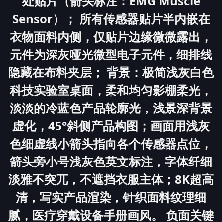
处贴片（箭头标注：EMG Muscle
Sensor）； 所有传感器贴片半内嵌在
衣物面料内侧，仅贴片边缘微微露出，
元件为深灰哑光微型电子元件，细排线
隐藏在布料夹层； 背景：极简浅灰白色
科技实验室桌面，柔和均匀影棚柔光，
淡淡的冷蓝色产品轮廓光，浅景深背景
虚化，45°斜侧产品构图；画面用浅灰
色细虚线小箭头指向各个传感器点位，
箭头旁小号浅灰色英文标注，字体纤细
淡雅不突兀，不遮挡衣服主体；8K超高
清，写实产品渲染，针织面料纹理细
腻，医疗穿戴设备手册画风。 负面关键