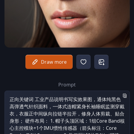
Draw more
Prompt
正向关键词 工业产品说明书写实效果图，通体纯黑色
高弹透气针织面料，一体式连帽紧身长袖睡眠监测穿戴
衣，衣服正中间纵向拉链半拉开，修身人体剪裁、贴合
身形； 硬件布局： 1. 帽子头顶区域：1组Core Band核
心主控模块+1个IMU惯性传感器（箭头标注：Core