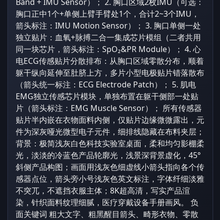
Band + IMU Sensor）； 2. 胸口区域2枚IMU（可选：
胸口正中1个+单侧上臂手臂处1个，合计2~3个IMU，
箭头标注：IMU Motion Sensor）； 3. 胸口单侧一处
独立贴片：血氧+脉搏二合一集成芯片模组（二者共用
同一块芯片，箭头标注：SpO₂&PR Module）； 4. 心
电ECG传感贴片分散排布：从胸口区域零散分布，顺着
躯干纵向延伸至肚脐上方，多片小型电极贴片错落散布
（箭头统一标注：ECG Electrode Patch）； 5. 肌电
EMG独立传感芯片模块，单独布置在躯干侧部一处贴
片（箭头标注：EMG Muscle Sensor）； 所有传感器
贴片半内嵌在衣物面料内侧，仅贴片边缘微微露出，元
件为深灰哑光微型电子元件，细排线隐藏在布料夹层；
背景：极简浅灰白色科技实验室桌面，柔和均匀影棚柔
光，淡淡的冷蓝色产品轮廓光，浅景深背景虚化，45°
斜侧产品构图；画面用浅灰色细虚线小箭头指向各个传
感器点位，箭头旁小号浅灰色英文标注，字体纤细淡雅
不突兀，不遮挡衣服主体；8K超高清，写实产品渲
染，针织面料纹理细腻，医疗穿戴设备手册画风。 负
面关键词 粗大文字、粗黑醒目箭头、畸形衣物、零散