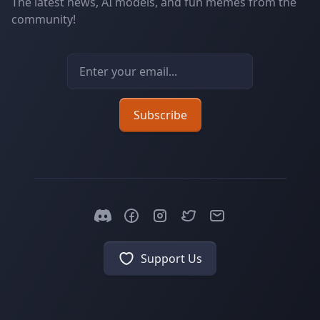
The latest news, AI models, and fun memes from the
community!
Email address
Subscribe
Support Us